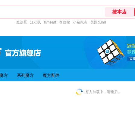
魔法蛋
汪汪队
livheart
泰迪熊
小猪佩奇
美国gund
魔方
系列魔方
魔方配件
努力加载中，请稍后...