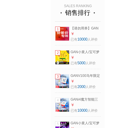
SALES RANKING
销售排行
【请勿用券】GAN
1
魔方差价链接顺丰
￥
差价 邮费 差价
10000
已有
人评价
GAN小黄人/宝可梦
2
皮卡丘耿鬼磁力三
￥
阶魔方益智解压玩
5000
已有
人评价
具儿童生日礼物
【快至当/次日达】
GANV100马年限定
3
Swift 3X3 Cube 皮
新一代磁悬浮磁力
￥
卡丘款魔方
三阶魔方益智解压
2000
已有
人评价
玩具儿童新年礼物
【快至当/次日达】
GANi4魔方智能三
4
GAN V100
阶AI早教玩具益智
￥
Maglev_UV版|新一
解压磁力线上儿童
10000
已有
人评价
代手感
生日礼物 【快至当/
次日达】i4
GAN小黄人/宝可梦
5
Maglev_UV版|双磁