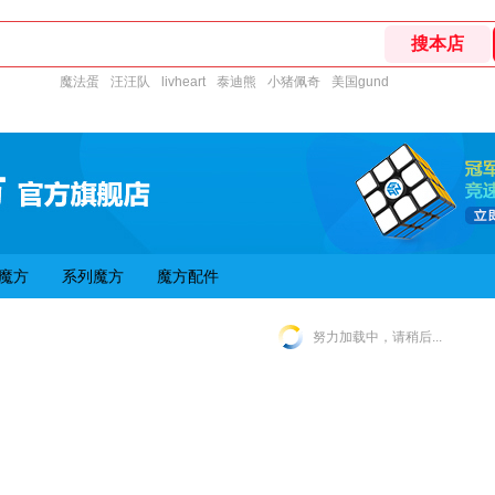
魔法蛋
汪汪队
livheart
泰迪熊
小猪佩奇
美国gund
魔方
系列魔方
魔方配件
努力加载中，请稍后...