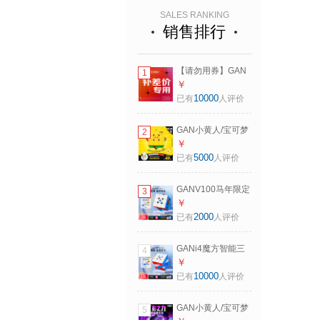
SALES RANKING
销售排行
【请勿用券】GAN
1
魔方差价链接顺丰
￥
差价 邮费 差价
10000
已有
人评价
GAN小黄人/宝可梦
2
皮卡丘耿鬼磁力三
￥
阶魔方益智解压玩
5000
已有
人评价
具儿童生日礼物
【快至当/次日达】
GANV100马年限定
3
Swift 3X3 Cube 皮
新一代磁悬浮磁力
￥
卡丘款魔方
三阶魔方益智解压
2000
已有
人评价
玩具儿童新年礼物
【快至当/次日达】
GANi4魔方智能三
4
GAN V100
阶AI早教玩具益智
￥
Maglev_UV版|新一
解压磁力线上儿童
10000
已有
人评价
代手感
生日礼物 【快至当/
次日达】i4
GAN小黄人/宝可梦
5
Maglev_UV版|双磁